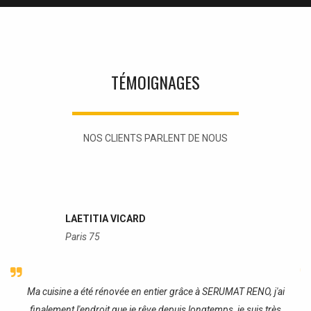
TÉMOIGNAGES
NOS CLIENTS PARLENT DE NOUS
LAETITIA VICARD
Paris 75
re
Ma cuisine a été rénovée en entier grâce à SERUMAT RENO, j'ai
J
finalement l'endroit que je rêve depuis longtemps, je suis très