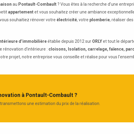
aison
au
Pontault-Combault
? Vous êtes à la recherche d’une entrepri
petit
appartement
et vous souhaitez créer une ambiance exceptionnelle
 vous souhaitiez rénover votre
électricité
, votre
plomberie
, réaliser de
intérieure d’immobilière
établie depuis 2012 sur
ORLY
et tout le dépa
e rénovation d’intérieure :
cloisons, Isolation, carrelage, faïence, parq
it votre projet, notre entreprise vous conseille et réalise pour vous l’ense
énovation à Pontault-Combault ?
transmettons une estimation du prix de la réalisation.