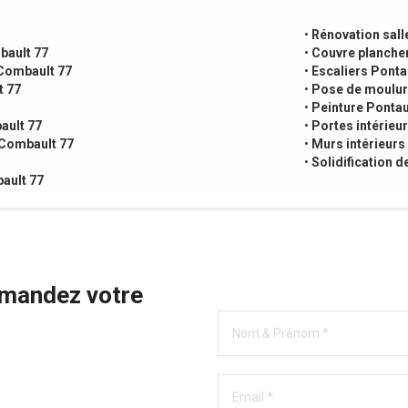
•
Rénovation sall
bault 77
•
Couvre planche
-Combault 77
•
Escaliers Ponta
t 77
•
Pose de moulur
•
Peinture Ponta
ault 77
•
Portes intérieu
-Combault 77
•
Murs intérieurs
•
Solidification 
ault 77
emandez votre