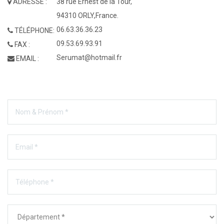
ADRESSE :
38 rue Ernest de la Tour,
94310 ORLY,France.
06.63.36.36.23
TÉLÉPHONE:
09.53.69.93.91
FAX :
Serumat@hotmail.fr
EMAIL :