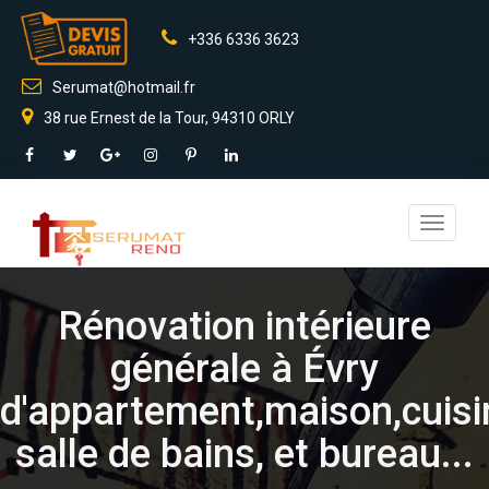
+336 6336 3623
Serumat@hotmail.fr
38 rue Ernest de la Tour, 94310 ORLY
Toggle
navigati
Rénovation intérieure
générale à Évry
d'appartement,maison,cuisi
salle de bains, et bureau...