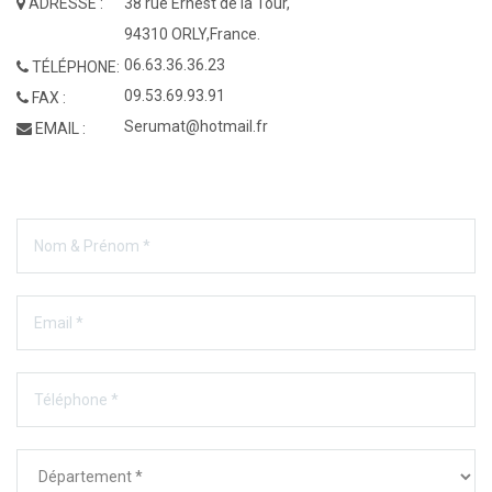
ADRESSE :
38 rue Ernest de la Tour,
94310 ORLY,France.
06.63.36.36.23
TÉLÉPHONE:
09.53.69.93.91
FAX :
Serumat@hotmail.fr
EMAIL :