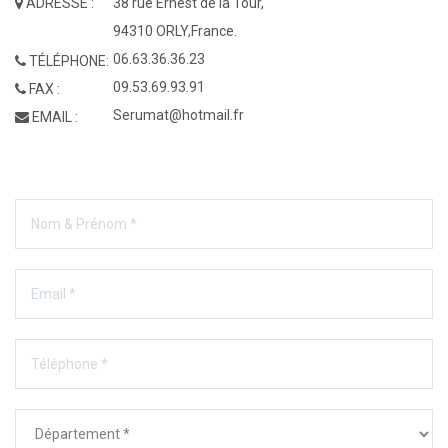
ADRESSE :
38 rue Ernest de la Tour,
94310 ORLY,France.
06.63.36.36.23
TÉLÉPHONE:
09.53.69.93.91
FAX :
Serumat@hotmail.fr
EMAIL :