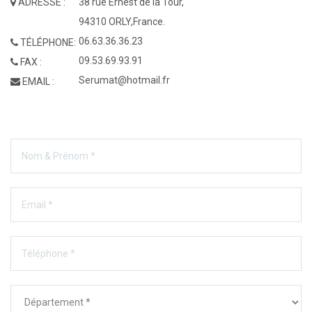
ADRESSE :
38 rue Ernest de la Tour,
94310 ORLY,France.
06.63.36.36.23
TÉLÉPHONE:
09.53.69.93.91
FAX :
Serumat@hotmail.fr
EMAIL :