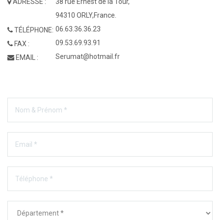
ADRESSE :
38 rue Ernest de la Tour,
94310 ORLY,France.
06.63.36.36.23
TÉLÉPHONE:
09.53.69.93.91
FAX :
Serumat@hotmail.fr
EMAIL :