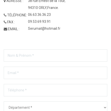
ADRESSE :
38 rue Ernest de la Tour,
94310 ORLY,France.
06.63.36.36.23
TÉLÉPHONE:
09.53.69.93.91
FAX :
Serumat@hotmail.fr
EMAIL :