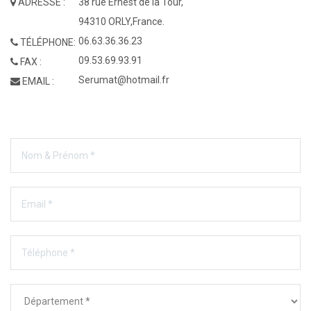
ADRESSE :
38 rue Ernest de la Tour,
94310 ORLY,France.
06.63.36.36.23
TÉLÉPHONE:
09.53.69.93.91
FAX :
Serumat@hotmail.fr
EMAIL :