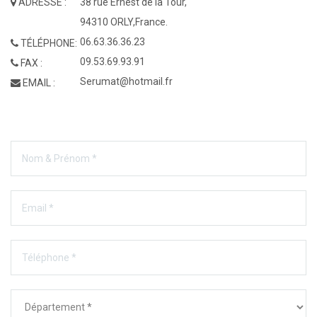
ADRESSE :
38 rue Ernest de la Tour,
94310 ORLY,France.
06.63.36.36.23
TÉLÉPHONE:
09.53.69.93.91
FAX :
Serumat@hotmail.fr
EMAIL :