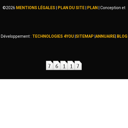
©
2026
MENTIONS LÉGALES
|
PLAN DU SITE
|
PLAN
|
Conception et
Développement :
TECHNOLOGIES 4YOU
|
SITEMAP
|
ANNUAIRE
|
BLOG