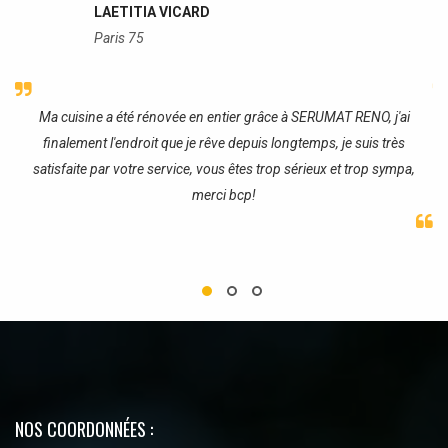
LAETITIA VICARD
Paris 75
re
Ma cuisine a été rénovée en entier grâce à SERUMAT RENO, j'ai
J
finalement l'endroit que je rêve depuis longtemps, je suis très
satisfaite par votre service, vous êtes trop sérieux et trop sympa,
merci bcp!
NOS COORDONNÉES :