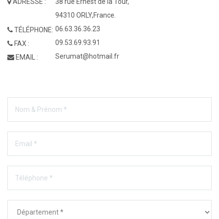
ADRESSE :
38 rue Ernest de la Tour,
94310 ORLY,France.
06.63.36.36.23
TÉLÉPHONE:
09.53.69.93.91
FAX :
Serumat@hotmail.fr
EMAIL :