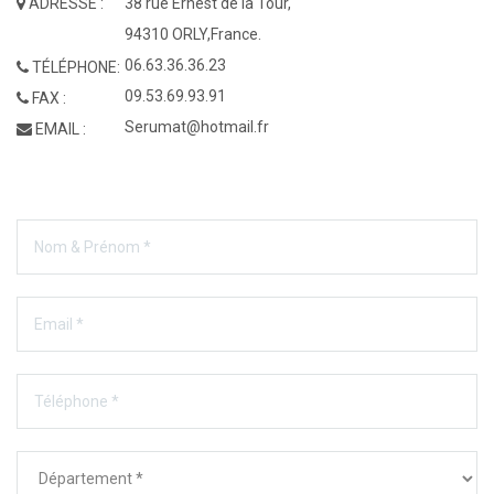
ADRESSE :
38 rue Ernest de la Tour,
94310 ORLY,France.
06.63.36.36.23
TÉLÉPHONE:
09.53.69.93.91
FAX :
Serumat@hotmail.fr
EMAIL :