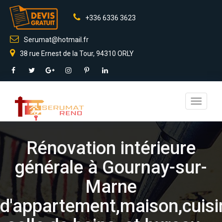
+336 6336 3623
Serumat@hotmail.fr
38 rue Ernest de la Tour, 94310 ORLY
Toggle
navigati
Rénovation intérieure
générale à Gournay-sur-
Marne
d'appartement,maison,cuisi