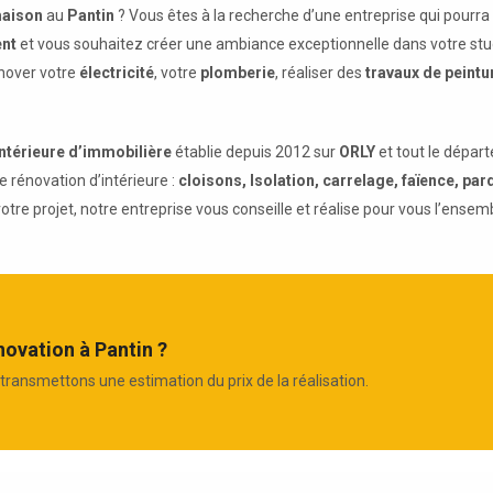
aison
au
Pantin
? Vous êtes à la recherche d’une entreprise qui pourra
nt
et vous souhaitez créer une ambiance exceptionnelle dans votre st
énover votre
électricité
, votre
plomberie
, réaliser des
travaux de peintu
intérieure d’immobilière
établie depuis 2012 sur
ORLY
et tout le dépa
e rénovation d’intérieure :
cloisons, Isolation, carrelage, faïence, parq
it votre projet, notre entreprise vous conseille et réalise pour vous l’ense
novation à Pantin ?
transmettons une estimation du prix de la réalisation.