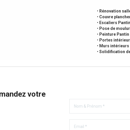
•
Rénovation sall
•
Couvre plancher
•
Escaliers Panti
•
Pose de moulur
•
Peinture Pantin
•
Portes intérieu
•
Murs intérieurs
•
Solidification d
emandez votre