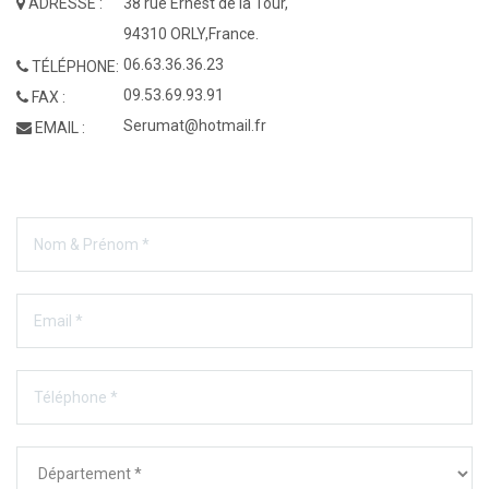
ADRESSE :
38 rue Ernest de la Tour,
94310 ORLY,France.
06.63.36.36.23
TÉLÉPHONE:
09.53.69.93.91
FAX :
Serumat@hotmail.fr
EMAIL :