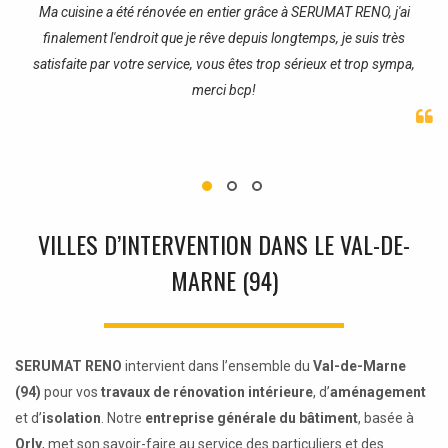
re
Ma cuisine a été rénovée en entier grâce à SERUMAT RENO, j'ai
J
finalement l'endroit que je rêve depuis longtemps, je suis très
satisfaite par votre service, vous êtes trop sérieux et trop sympa,
merci bcp!
VILLES D’INTERVENTION DANS LE VAL-DE-
MARNE (94)
SERUMAT RENO
intervient dans l’ensemble du
Val-de-Marne
(94)
pour vos
travaux de rénovation intérieure
, d’
aménagement
et d’
isolation
. Notre
entreprise générale du bâtiment
, basée à
Orly
, met son savoir-faire au service des particuliers et des