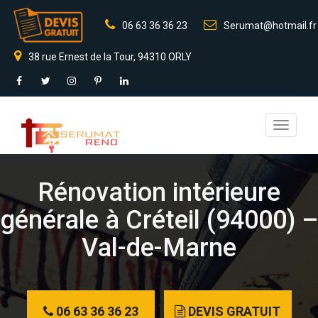
06 63 36 36 23
Serumat@hotmail.fr
38 rue Ernest de la Tour, 94310 ORLY
Toggle
navigati
Rénovation intérieure
générale à Créteil (94000) –
Val-de-Marne
06 63 36 36 23
DEVIS GRATUIT